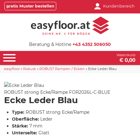
gratis Muster bestellen
Kundenbereich
Beratung & Hotline
+43 4352 506050
Warenkorb
€ 0,00
easyfloor
»
Robust
»
ROBUST Rampen / Ecken
»
Ecke Leder Blau
ROBUST strong Ecke/Rampe
FOR2026L-C-BLUE
Ecke Leder Blau
Type:
ROBUST strong Ecke/Rampe
Oberfläche:
Leder
Stärke:
7 mm
Unterseite:
Glatt