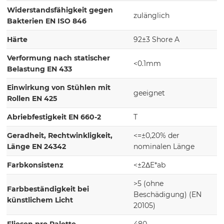
Widerstandsfähigkeit gegen
zulänglich
Bakterien EN ISO 846
Härte
92±3 Shore A
Verformung nach statischer
<0.1mm
Belastung EN 433
Einwirkung von Stühlen mit
geeignet
Rollen EN 425
Abriebfestigkeit EN 660-2
T
Geradheit, Rechtwinkligkeit,
<=±0,20% der
Länge EN 24342
nominalen Länge
Farbkonsistenz
<±2ΔE*ab
>5 (ohne
Farbbeständigkeit bei
Beschädigung) (EN
künstlichem Licht
20105)
Fliesen pro Palette
480