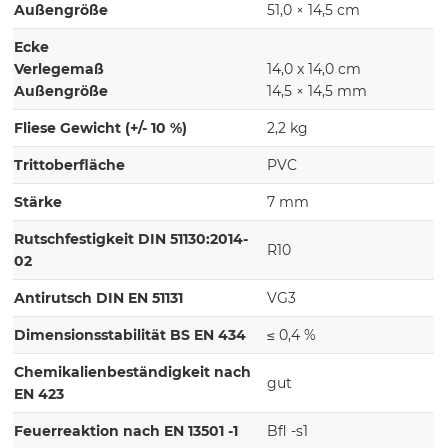
Außengröße
51,0 × 14,5 cm
Ecke
Verlegemaß
14,0 x 14,0 cm
Außengröße
14,5 × 14,5 mm
Fliese Gewicht (+/- 10 %)
2,2 kg
Trittoberfläche
PVC
Stärke
7 mm
Rutschfestigkeit DIN 51130:2014-
R10
02
Antirutsch DIN EN 51131
VG3
Dimensionsstabilität BS EN 434
≤ 0,4 %
Chemikalienbeständigkeit nach
gut
EN 423
Feuerreaktion nach EN 13501 -1
Bfl -s1