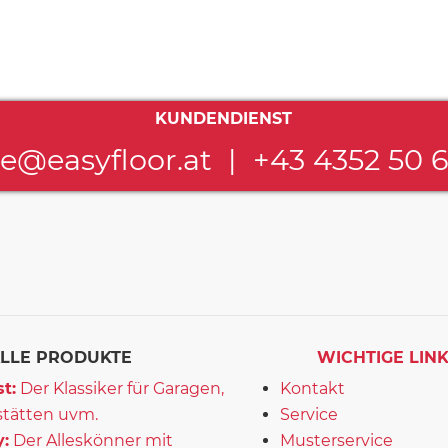
KUNDENDIENST
ce@easyfloor.at
|
+43 4352 50 
LLE PRODUKTE
WICHTIGE LIN
t:
Der Klassiker für Garagen,
Kontakt
tätten uvm.
Service
:
Der Alleskönner mit
Musterservice