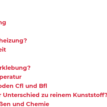
ng
nheizung?
it
rklebung?
peratur
den Cfl und Bfl
 Unterschied zu reinem Kunststoff
ißen und Chemie