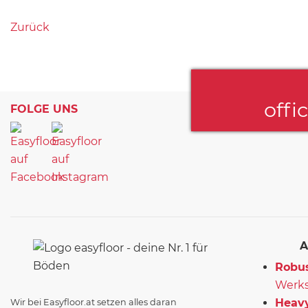
Zurück
offi
FOLGE UNS
A
Robus
Werks
Heavy
Wir bei Easyfloor.at setzen alles daran