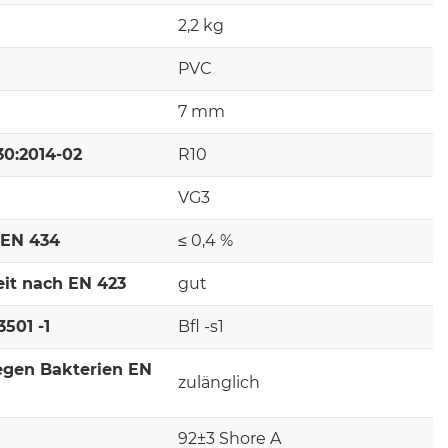
2,2 kg
PVC
7 mm
30:2014-02
R10
VG3
 EN 434
≤ 0,4 %
it nach EN 423
gut
501 -1
Bfl -s1
egen Bakterien EN
zulänglich
92±3 Shore A