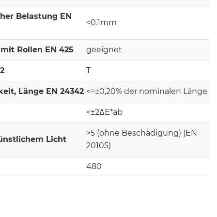
cher Belastung EN
<0.1mm
mit Rollen EN 425
geeignet
-2
T
keit, Länge EN 24342
<=±0,20% der nominalen Länge
<±2ΔE*ab
>5 (ohne Beschädigung) (EN
ünstlichem Licht
20105)
480