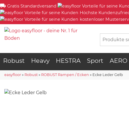
Gratis Standardversand
Höchste Kundenzufrie
kostenloser Musterserv
Robust
Heavy
HESTRA
Sport
AERO
easyfloor
»
Robust
»
ROBUST Rampen / Ecken
»
Ecke Leder Gelb