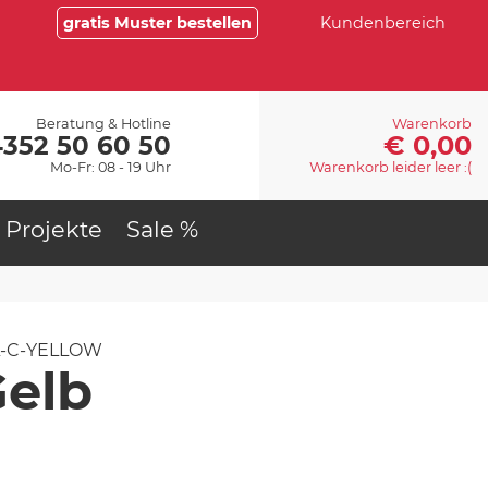
gratis Muster bestellen
Kundenbereich
Beratung & Hotline
Warenkorb
€ 0,00
4352 50 60 50
Mo-Fr: 08 - 19 Uhr
Warenkorb leider leer :(
Projekte
Sale %
L-C-YELLOW
Gelb