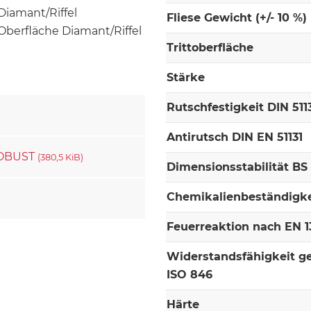
Fliese Gewicht (+/- 10 %)
Oberfläche Diamant/Riffel
Trittoberfläche
Stärke
Rutschfestigkeit DIN 511
Antirutsch DIN EN 51131
 ROBUST
(380,5 KiB)
Dimensionsstabilität BS
Chemikalienbeständigke
Feuerreaktion nach EN 13
Widerstandsfähigkeit g
ISO 846
Härte