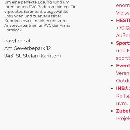
um eine perfekte Lösung rund um
enorm
Ihren neuen PVC Boden zu bieten. Ein
erprobtes Sortiment, ausgewählte
Vielse
Lösungen und zuerverlässiger
HEST
Kundenservice machen uns zum
Ansprechpartner für PVC der Firma
+70 G
Fortelock.
Außen
easyfloor.at
Sport
Am Gewerbepark 12
und F
9431 St. Stefan (Kärnten)
sport
Event
Veran
Outd
INB®:
Reits
uvm.
Zubeh
Projek