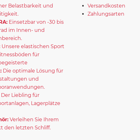
er Belastbarkeit und
Versandkosten
itigkeit.
Zahlungsarten
RA:
Einsetzbar von -30 bis
rad im Innen- und
bereich.
:
Unsere elastischen Sport
itnessböden für
begeisterte
:
Die optimale Lösung für
staltungen und
ooranwendungen.
Der Liebling für
portanlagen, Lagerplätze
ör:
Verleihen Sie Ihrem
t den letzten Schliff.