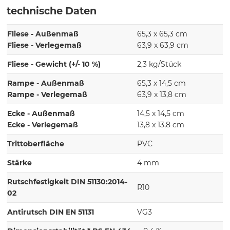
technische Daten
Fliese - Außenmaß
65,3 x 65,3 cm
Fliese - Verlegemaß
63,9 x 63,9 cm
Fliese - Gewicht (+/- 10 %)
2,3 kg/Stück
Rampe - Außenmaß
65,3 x 14,5 cm
Rampe - Verlegemaß
63,9 x 13,8 cm
Ecke - Außenmaß
14,5 x 14,5 cm
Ecke - Verlegemaß
13,8 x 13,8 cm
Trittoberfläche
PVC
Stärke
4 mm
Rutschfestigkeit DIN 51130:2014-
R10
02
Antirutsch DIN EN 51131
VG3