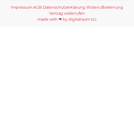
Impressum
AGB
Datenschutzerklärung
Widerrufbelehrung
Vertrag widerrufen
made with ❤ by digitalraum tcc