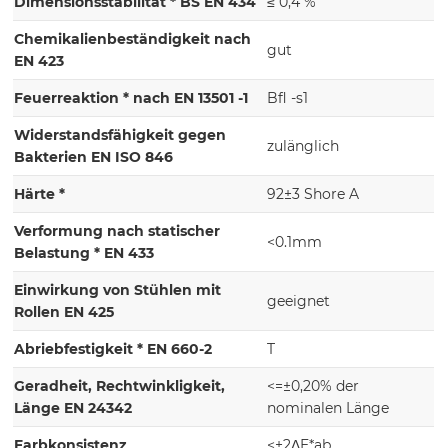
Dimensionsstabilität * BS EN 434
≤ 0,4 %
Chemikalienbeständigkeit nach
gut
EN 423
Feuerreaktion * nach EN 13501 -1
Bfl -s1
Widerstandsfähigkeit gegen
zulänglich
Bakterien EN ISO 846
Härte *
92±3 Shore A
Verformung nach statischer
<0.1mm
Belastung * EN 433
Einwirkung von Stühlen mit
geeignet
Rollen EN 425
Abriebfestigkeit * EN 660-2
T
Geradheit, Rechtwinkligkeit,
<=±0,20% der
Länge EN 24342
nominalen Länge
Farbkonsistenz
<±2ΔE*ab