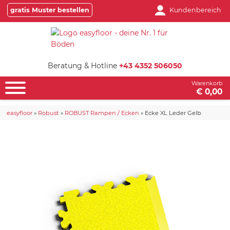
gratis Muster bestellen
Kundenbereich
Beratung & Hotline
+43 4352 506050
Warenkorb
€ 0,00
easyfloor
»
Robust
»
ROBUST Rampen / Ecken
»
Ecke XL Leder Gelb