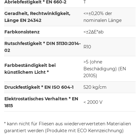
Abriebfestigkeit * EN 660-2
T
Geradheit, Rechtwinkligkeit,
<=±0,20% der
Länge EN 24342
nominalen Länge
Farbkonsistenz
<±2ΔE*ab
Rutschfestigkeit * DIN 51130:2014-
R10
02
>5 (ohne
Farbbeständigkeit bei
Beschädigung) (EN
künstlichem Licht *
20105)
Druckfestigkeit * EN ISO 604-1
520 kg/cm
Elektrostatisches Verhalten * EN
< 2000 V
1815
* kann nicht für Fliesen aus wiederverwerteten Materialien
garantiert werden (Produkte mit ECO Kennzeichnung)