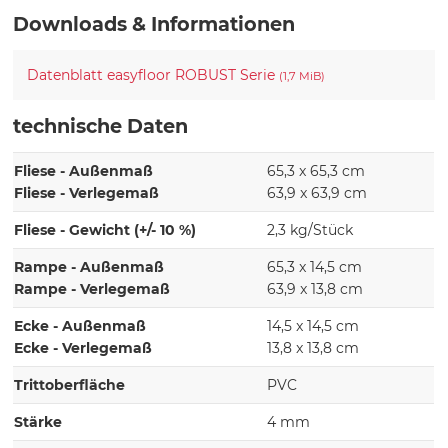
Downloads & Informationen
Datenblatt easyfloor ROBUST Serie
(1,7 MiB)
technische Daten
Fliese - Außenmaß
65,3 x 65,3 cm
Fliese - Verlegemaß
63,9 x 63,9 cm
Fliese - Gewicht (+/- 10 %)
2,3 kg/Stück
Rampe - Außenmaß
65,3 x 14,5 cm
Rampe - Verlegemaß
63,9 x 13,8 cm
Ecke - Außenmaß
14,5 x 14,5 cm
Ecke - Verlegemaß
13,8 x 13,8 cm
Trittoberfläche
PVC
Stärke
4 mm