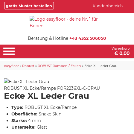
gratis Muster bestellen
Kundenbereich
Beratung & Hotline
+43 4352 506050
Warenkorb
€ 0,00
easyfloor
»
Robust
»
ROBUST Rampen / Ecken
»
Ecke XL Leder Grau
ROBUST XL Ecke/Rampe
FOR2236XL-C-GRAU
Ecke XL Leder Grau
Type:
ROBUST XL Ecke/Rampe
Oberfläche:
Snake Skin
Stärke:
4 mm
Unterseite:
Glatt