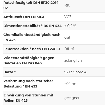
Rutschfestigkeit DIN 51130:2014-
R10
02
Antirutsch DIN EN 51131
VG3
Dimensionsstabilität * BS EN 434
≤ 0,4 %
Chemikalienbeständigkeit nach
gut
EN 423
Feuerreaktion * nach EN 13501 -1
Bfl -s1
Widerstandsfähigkeit gegen
zulänglich
Bakterien EN ISO 846
Härte *
92±3 Shore A
Verformung nach statischer
<0.1mm
Belastung * EN 433
Einwirkung von Stühlen mit
geeignet
Rollen EN 425