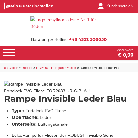
gratis Muster bestellen
Kundenbereich
+43 4352 506050
Beratung & Hotline
Warenkorb
€ 0,00
easyfloor
»
Robust
»
ROBUST Rampen / Ecken
»
Rampe Invisible Leder Blau
Fortelock PVC Fliese
FOR2033L-R-C-BLAU
Rampe Invisible Leder Blau
Type:
Fortelock PVC Fliese
Oberfläche:
Leder
Unterseite:
Lüftungskanäle
Ecke/Rampe für Fliesen der ROBUST invisible Serie