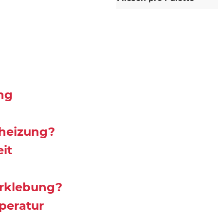
ng
nheizung?
it
rklebung?
peratur