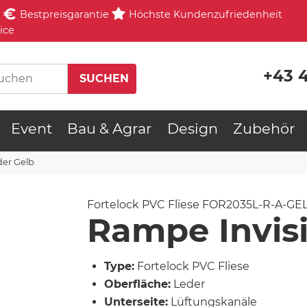
Bestpreisgarantie
Höchste Kundenzufriedenheit
ice
+43 
Event
Bau & Agrar
Design
Zubehör
der Gelb
Fortelock PVC Fliese
FOR2035L-R-A-GE
Rampe Invisi
Type:
Fortelock PVC Fliese
Oberfläche:
Leder
Unterseite:
Lüftungskanäle