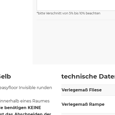
*bitte Verschnitt von 5% bis 10% beachten
Gelb
technische Dat
syfloor Invisible runden
Verlegemaß Fliese
innerhalb eines Raumes
Verlegemaß Rampe
ie benötigen KEINE
ist das Abschneiden der