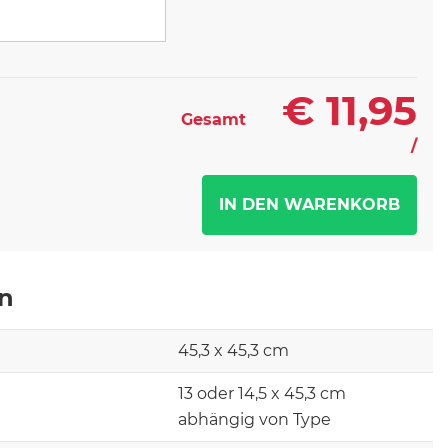
€
11,95
Gesamt
/
en
45,3 x 45,3 cm
13 oder 14,5 x 45,3 cm
abhängig von Type