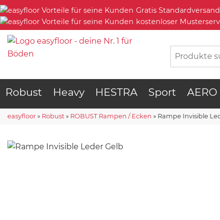
Gratis Standardversand
kostenloser Musterserv
Robust
Heavy
HESTRA
Sport
AERO
easyfloor
»
Robust
»
ROBUST Rampen / Ecken
»
Rampe Invisible Le