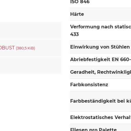
ISO 846
Härte
Verformung nach statis
433
Einwirkung von Stühlen 
 ROBUST
(380,5 KiB)
Abriebfestigkeit EN 660
Geradheit, Rechtwinklig
Farbkonsistenz
Farbbeständigkeit bei k
Elektrostatisches Verha
Fliesen pro Palette