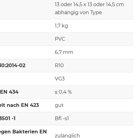
13 oder 14,5 x 13 oder 14,5 cm
abhängig von Type
1,7 kg
PVC
6,7 mm
30:2014-02
R10
VG3
 EN 434
≤ 0,4 %
it nach EN 423
gut
501 -1
Bfl -s1
egen Bakterien EN
zulänglich