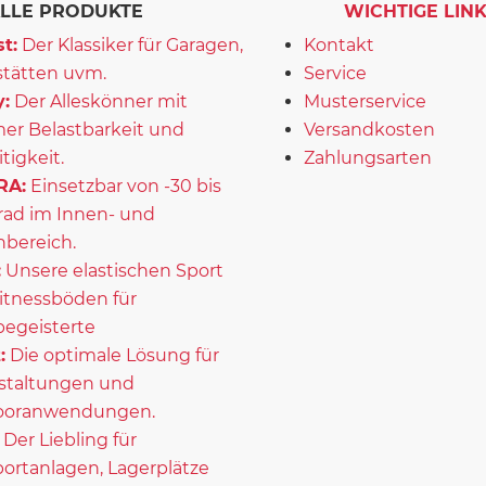
LLE PRODUKTE
WICHTIGE LIN
t:
Der Klassiker für Garagen,
Kontakt
tätten uvm.
Service
:
Der Alleskönner mit
Musterservice
er Belastbarkeit und
Versandkosten
itigkeit.
Zahlungsarten
RA:
Einsetzbar von -30 bis
rad im Innen- und
bereich.
:
Unsere elastischen Sport
itnessböden für
begeisterte
:
Die optimale Lösung für
staltungen und
ooranwendungen.
Der Liebling für
portanlagen, Lagerplätze