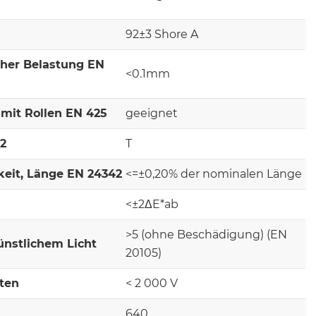
92±3 Shore A
cher Belastung EN
<0.1mm
mit Rollen EN 425
geeignet
-2
T
keit, Länge EN 24342
<=±0,20% der nominalen Länge
<±2ΔE*ab
>5 (ohne Beschädigung) (EN
ünstlichem Licht
20105)
lten
< 2 000 V
640