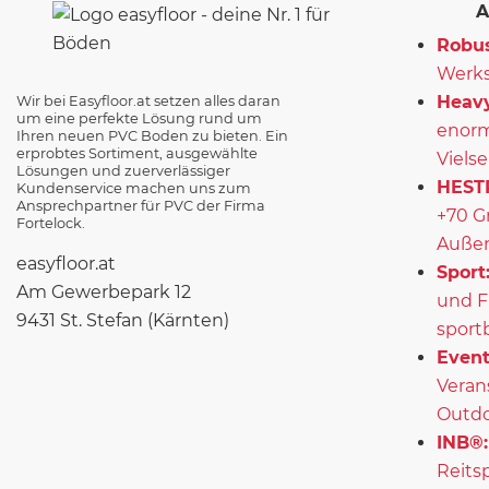
A
Robus
Werks
Heavy
Wir bei Easyfloor.at setzen alles daran
um eine perfekte Lösung rund um
enorm
Ihren neuen PVC Boden zu bieten. Ein
erprobtes Sortiment, ausgewählte
Vielse
Lösungen und zuerverlässiger
HEST
Kundenservice machen uns zum
Ansprechpartner für PVC der Firma
+70 G
Fortelock.
Außen
easyfloor.at
Sport
Am Gewerbepark 12
und F
9431 St. Stefan (Kärnten)
sport
Event
Veran
Outd
INB®:
Reits