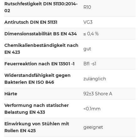
Rutschfestigkeit DIN 51130:2014-
R10
02
Antirutsch DIN EN 51131
VG3
Dimensionsstabilität BS EN 434
≤ 0,4 %
Chemikalienbeständigkeit nach
gut
EN 423
Feuerreaktion nach EN 13501 -1
Bfl -s1
Widerstandsfähigkeit gegen
zulänglich
Bakterien EN ISO 846
Härte
92±3 Shore A
Verformung nach statischer
<0.1mm
Belastung EN 433
Einwirkung von Stühlen mit
geeignet
Rollen EN 425