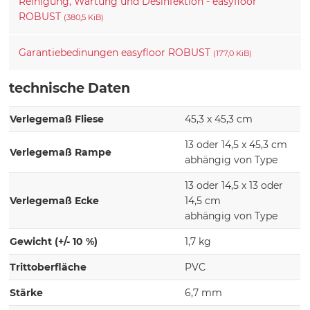
Reinigung, Wartung und Desinfektion - easyfloor
ROBUST
(380,5 KiB)
Garantiebedinungen easyfloor ROBUST
(177,0 KiB)
technische Daten
Verlegemaß Fliese
45,3 x 45,3 cm
13 oder 14,5 x 45,3 cm
Verlegemaß Rampe
abhängig von Type
13 oder 14,5 x 13 oder
Verlegemaß Ecke
14,5 cm
abhängig von Type
Gewicht (+/- 10 %)
1,7 kg
Trittoberfläche
PVC
Stärke
6,7 mm