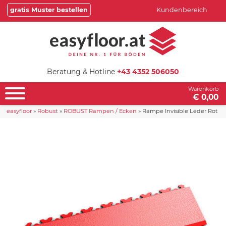
gratis Muster bestellen
Kundenbereich
Beratung & Hotline
+43 4352 506050
Warenkorb
€ 0,00
easyfloor
»
Robust
»
ROBUST Rampen / Ecken
»
Rampe Invisible Leder Rot