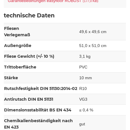
Garantiebedinungen easyfloor ROBUST
(177,0 KiB)
technische Daten
Fliesen
49,6 x 49,6 cm
Verlegemaß
Außengröße
51,0 x 51,0 cm
Fliese Gewicht (+/- 10 %)
3,1 kg
Trittoberfläche
PVC
Stärke
10 mm
Rutschfestigkeit DIN 51130:2014-02
R10
Antirutsch DIN EN 51131
VG3
Dimensionsstabilität BS EN 434
≤ 0,4 %
Chemikalienbeständigkeit nach
gut
EN 423