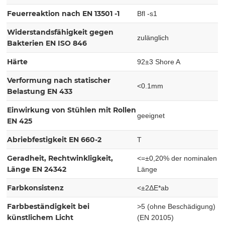
Feuerreaktion nach EN 13501 -1
Bfl -s1
Widerstandsfähigkeit gegen
zulänglich
Bakterien EN ISO 846
Härte
92±3 Shore A
Verformung nach statischer
<0.1mm
Belastung EN 433
Einwirkung von Stühlen mit Rollen
geeignet
EN 425
Abriebfestigkeit EN 660-2
T
Geradheit, Rechtwinkligkeit,
<=±0,20% der nominalen
Länge EN 24342
Länge
Farbkonsistenz
<±2ΔE*ab
Farbbeständigkeit bei
>5 (ohne Beschädigung)
künstlichem Licht
(EN 20105)