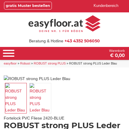
gratis Muster bestellen
Kundenbereich
+43 4352 506050
Beratung & Hotline
Warenkorb
€ 0,00
easyfloor
»
Robust
»
ROBUST strong PLUS
»
ROBUST strong PLUS Leder Blau
Fortelock PVC Fliese
2420-BLUE
ROBUST strong PLUS Leder