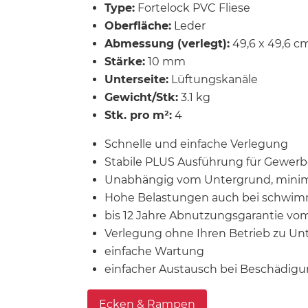
Type:
Fortelock PVC Fliese
Oberfläche:
Leder
Abmessung (verlegt):
49,6 x 49,6 c
Stärke:
10 mm
Unterseite:
Lüftungskanäle
Gewicht/Stk:
3.1 kg
Stk. pro m²:
4
Schnelle und einfache Verlegung
Stabile PLUS Ausführung für Gewerb
Unabhängig vom Untergrund, minima
Hohe Belastungen auch bei schwi
bis 12 Jahre Abnutzungsgarantie vom
Verlegung ohne Ihren Betrieb zu Unt
einfache Wartung
einfacher Austausch bei Beschädig
Ecken & Rampen