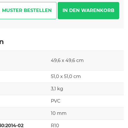
MUSTER BESTELLEN
en
49,6 x 49,6 cm
51,0 x 51,0 cm
3,1 kg
PVC
10 mm
30:2014-02
R10