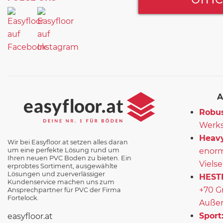
A
Robus
Werks
Heavy
Wir bei Easyfloor.at setzen alles daran
um eine perfekte Lösung rund um
enorm
Ihren neuen PVC Boden zu bieten. Ein
Vielse
erprobtes Sortiment, ausgewählte
Lösungen und zuerverlässiger
HEST
Kundenservice machen uns zum
+70 G
Ansprechpartner für PVC der Firma
Fortelock.
Außen
Sport
easyfloor.at