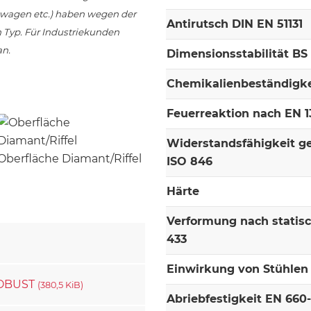
bwagen etc.) haben wegen der
Antirutsch DIN EN 51131
h Typ. Für Industriekunden
an.
Dimensionsstabilität BS
Chemikalienbeständigke
Feuerreaktion nach EN 13
Widerstandsfähigkeit g
Oberfläche Diamant/Riffel
ISO 846
Härte
Verformung nach statis
433
Einwirkung von Stühlen 
 ROBUST
(380,5 KiB)
Abriebfestigkeit EN 660