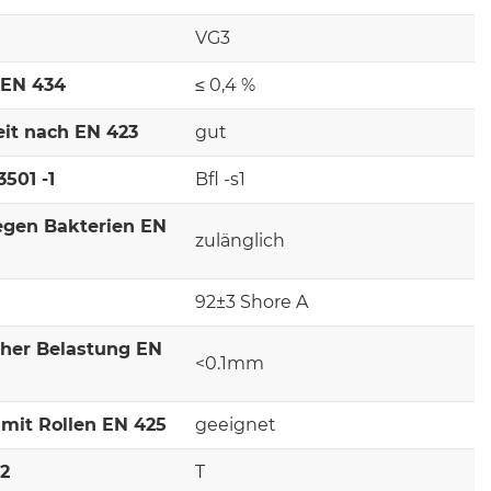
VG3
 EN 434
≤ 0,4 %
it nach EN 423
gut
501 -1
Bfl -s1
egen Bakterien EN
zulänglich
92±3 Shore A
cher Belastung EN
<0.1mm
mit Rollen EN 425
geeignet
-2
T