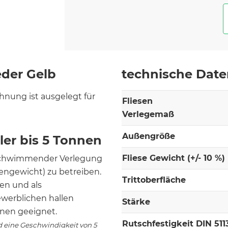
eder Gelb
technische Dat
hnung ist ausgelegt für
Fliesen
Verlegemaß
Außengröße
er bis 5 Tonnen
Fliese Gewicht (+/- 10 %)
i schwimmender Verlegung
gengewicht) zu betreiben.
Trittoberfläche
gen und als
ewerblichen hallen
Stärke
nnen geeignet.
Rutschfestigkeit DIN 511
d eine Geschwindigkeit von 5