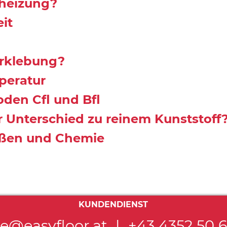
nheizung?
it
rklebung?
peratur
den Cfl und Bfl
 Unterschied zu reinem Kunststoff
ißen und Chemie
KUNDENDIENST
ce@easyfloor.at
|
+43 4352 50 