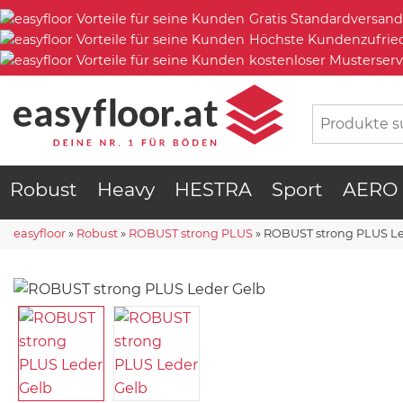
Gratis Standardversand
Höchste Kundenzufrie
kostenloser Musterserv
Robust
Heavy
HESTRA
Sport
AERO
easyfloor
»
Robust
»
ROBUST strong PLUS
»
ROBUST strong PLUS Le