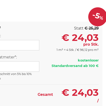
-5
%
e
Statt
€ 25,29
€
24,03
:
pro Stk.
1 m² = 4 Stk. /
€
96,12 pro m²
tmeter*:
kostenloser
Standardversand ab 100 €
rschnitt von 5% bis 10%
n
€
24,03
Gesamt
/