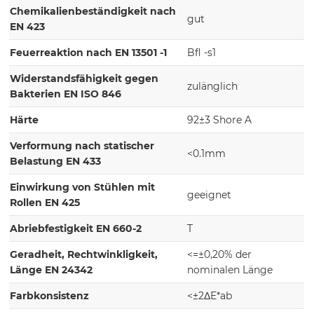
Chemikalienbeständigkeit nach
gut
EN 423
Feuerreaktion nach EN 13501 -1
Bfl -s1
Widerstandsfähigkeit gegen
zulänglich
Bakterien EN ISO 846
Härte
92±3 Shore A
Verformung nach statischer
<0.1mm
Belastung EN 433
Einwirkung von Stühlen mit
geeignet
Rollen EN 425
Abriebfestigkeit EN 660-2
T
Geradheit, Rechtwinkligkeit,
<=±0,20% der
Länge EN 24342
nominalen Länge
Farbkonsistenz
<±2ΔE*ab