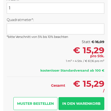
Quadratmeter*:
*bitte Verschnitt von 5% bis 10% beachten
Statt
€ 16,09
€
15,29
pro Stk.
1 m² = 4 Stk. /
€
61,16 pro m²
kostenloser Standardversand ab 100 €
€
15,29
Gesamt
/
MUSTER BESTELLEN