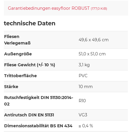
Garantiebedinungen easyfloor ROBUST
(177,0 KiB)
technische Daten
Fliesen
49,6 x 49,6 cm
Verlegemaß
Außengröße
51,0 x 51,0 cm
Fliese Gewicht (+/- 10 %)
3,1 kg
Trittoberfläche
PVC
Stärke
10 mm
Rutschfestigkeit DIN 51130:2014-
R10
02
Antirutsch DIN EN 51131
VG3
Dimensionsstabilität BS EN 434
≤ 0,4 %