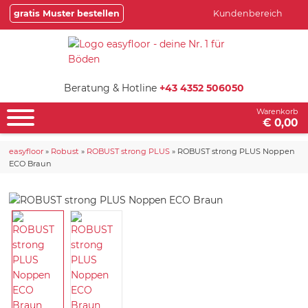
gratis Muster bestellen
Kundenbereich
Beratung & Hotline
+43 4352 506050
Warenkorb
€ 0,00
easyfloor
»
Robust
»
ROBUST strong PLUS
»
ROBUST strong PLUS Noppen
ECO Braun