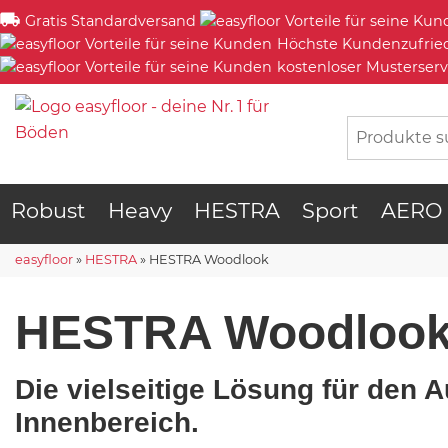
Gratis Standardversand
Höchste Kundenzufrie
kostenloser Musterserv
Robust
Heavy
HESTRA
Sport
AERO
easyfloor
»
HESTRA
»
HESTRA Woodlook
HESTRA Woodloo
Die vielseitige Lösung für den 
Innenbereich.