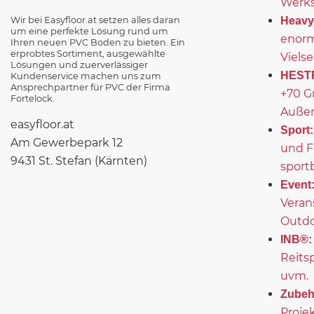
Werks
Wir bei Easyfloor.at setzen alles daran
Heavy
um eine perfekte Lösung rund um
enorm
Ihren neuen PVC Boden zu bieten. Ein
erprobtes Sortiment, ausgewählte
Vielse
Lösungen und zuerverlässiger
HEST
Kundenservice machen uns zum
Ansprechpartner für PVC der Firma
+70 G
Fortelock.
Außen
easyfloor.at
Sport:
Am Gewerbepark 12
und F
9431 St. Stefan (Kärnten)
sport
Event
Veran
Outd
INB®:
Reits
uvm.
Zubeh
Projek