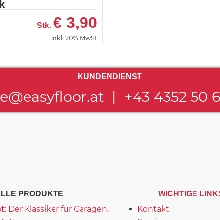
k
€
3,90
Stk.
inkl. 20% MwSt
KUNDENDIENST
ce@easyfloor.at
|
+43 4352 50 
ALLE PRODUKTE
WICHTIGE LINK
Der Klassiker für Garagen,
Kontakt
t: