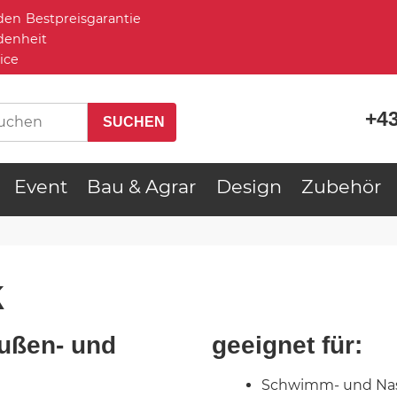
Bestpreisgarantie
denheit
ice
+43
Event
Bau & Agrar
Design
Zubehör
k
Außen- und
geeignet für:
Schwimm- und Nas