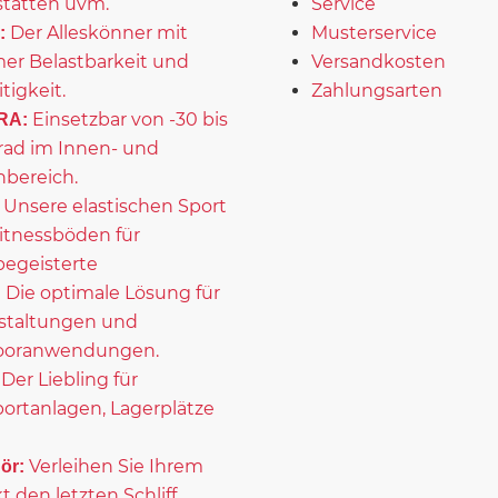
tätten uvm.
Service
Der Alleskönner mit
Musterservice
:
er Belastbarkeit und
Versandkosten
itigkeit.
Zahlungsarten
Einsetzbar von -30 bis
RA:
rad im Innen- und
bereich.
Unsere elastischen Sport
itnessböden für
begeisterte
Die optimale Lösung für
:
staltungen und
ooranwendungen.
Der Liebling für
portanlagen, Lagerplätze
Verleihen Sie Ihrem
ör:
t den letzten Schliff.