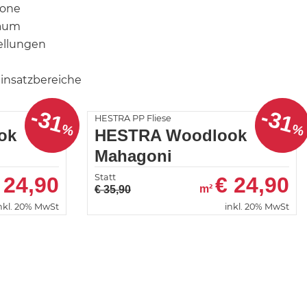
kone
raum
ellungen
Einsatzbereiche
-31
-31
HESTRA PP Fliese
%
%
ok
HESTRA Woodlook
Mahagoni
Statt
24,90
€
24,90
m²
€ 35,90
nkl. 20% MwSt
inkl. 20% MwSt