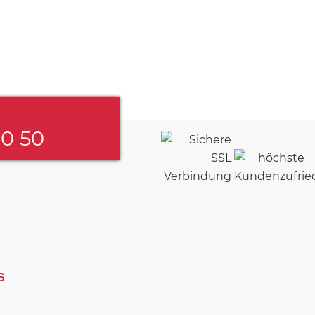
60 50
S