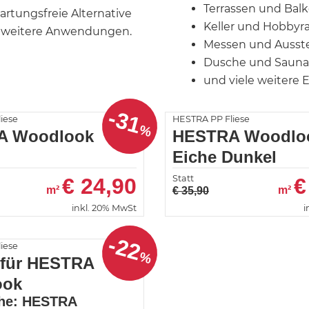
Terrassen und Bal
artungsfreie Alternative
Keller und Hobby
le weitere Anwendungen.
Messen und Ausst
Dusche und Sauna
und viele weitere 
-31
iese
HESTRA PP Fliese
%
A Woodlook
HESTRA Woodlo
Eiche Dunkel
Statt
€
24,90
€
m²
m²
€ 35,90
inkl. 20% MwSt
i
-22
iese
%
für HESTRA
ook
che: HESTRA