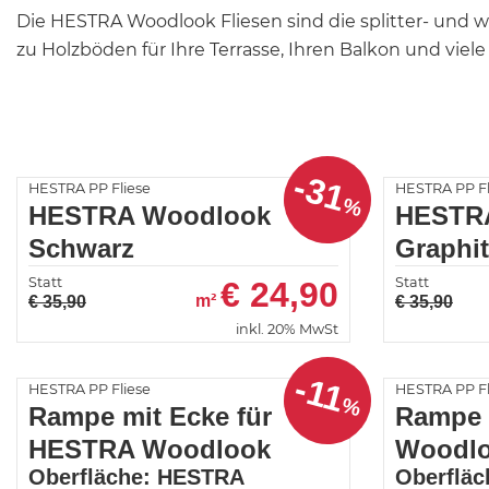
Die HESTRA Woodlook Fliesen sind die splitter- und w
zu Holzböden für Ihre Terrasse, Ihren Balkon und vie
-31
HESTRA PP Fliese
HESTRA PP Fl
%
HESTRA Woodlook
HESTR
Schwarz
Graphit
Statt
Statt
€
24,90
m²
€ 35,90
€ 35,90
inkl. 20% MwSt
-11
HESTRA PP Fliese
HESTRA PP Fl
%
Rampe mit Ecke für
Rampe 
HESTRA Woodlook
Woodl
Oberfläche: HESTRA
Oberflä