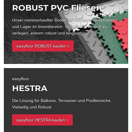
ROBUST PVC Fliesen
Unser meistverkaufter Boden für Garagen, Werkstätten
und Lager im Innenbereich. Schnell und einfach zu
verlegen, extrem robust und langlebig.
easyfloor ROBUST kaufen >
easyfloor
HESTRA
Die Lösung für Balkone, Terrassen und Poolbereiche.
Vielseitig und Robust
easyfloor HESTRA kaufen >