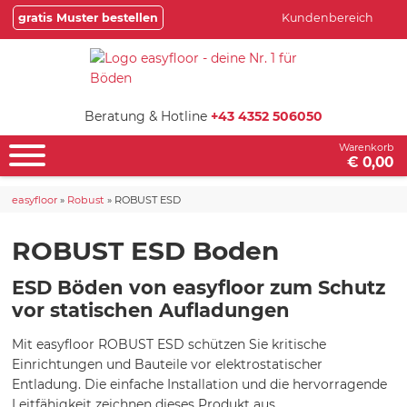
gratis Muster bestellen
Kundenbereich
Beratung & Hotline
+43 4352 506050
Warenkorb
€ 0,00
easyfloor
»
Robust
»
ROBUST ESD
ROBUST ESD Boden
ESD Böden von easyfloor zum Schutz
vor statischen Aufladungen
Mit easyfloor ROBUST ESD schützen Sie kritische
Einrichtungen und Bauteile vor elektrostatischer
Entladung. Die einfache Installation und die hervorragende
Leitfähigkeit zeichnen dieses Produkt aus.