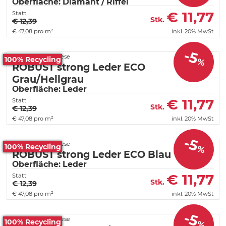
Oberfläche: Diamant / Riffel
€
11,77
Statt
Stk.
€ 12,39
€
47,08 pro m²
inkl. 20% MwSt
-5
Fortelock PVC Fliese
100% Recycling
%
ROBUST strong Leder ECO
Grau/Hellgrau
Oberfläche: Leder
€
11,77
Statt
Stk.
€ 12,39
€
47,08 pro m²
inkl. 20% MwSt
-5
Fortelock PVC Fliese
100% Recycling
%
ROBUST strong Leder ECO Blau
Oberfläche: Leder
€
11,77
Statt
Stk.
€ 12,39
€
47,08 pro m²
inkl. 20% MwSt
-5
Fortelock PVC Fliese
100% Recycling
%