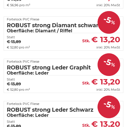
€
56,96 pro m²
inkl. 20% MwSt
-5
Fortelock PVC Fliese
%
ROBUST strong Diamant schwarz
Oberfläche: Diamant / Riffel
€
13,20
Statt
Stk.
€ 13,89
€
52,80 pro m²
inkl. 20% MwSt
-5
Fortelock PVC Fliese
%
ROBUST strong Leder Graphit
Oberfläche: Leder
€
13,20
Statt
Stk.
€ 13,89
€
52,80 pro m²
inkl. 20% MwSt
-5
Fortelock PVC Fliese
%
ROBUST strong Leder Schwarz
Oberfläche: Leder
€
13,20
Statt
Stk.
€ 13,89