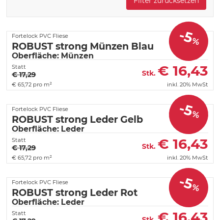
Filter zurücksetzen
-5
Fortelock PVC Fliese
%
ROBUST strong Münzen Blau
Oberfläche: Münzen
€
16,43
Statt
Stk.
€ 17,29
€
65,72 pro m²
inkl. 20% MwSt
-5
Fortelock PVC Fliese
%
ROBUST strong Leder Gelb
Oberfläche: Leder
€
16,43
Statt
Stk.
€ 17,29
€
65,72 pro m²
inkl. 20% MwSt
-5
Fortelock PVC Fliese
%
ROBUST strong Leder Rot
Oberfläche: Leder
€
16,43
Statt
Stk.