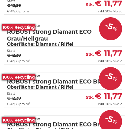
€
11,77
Statt
Stk.
€ 12,39
€
47,08 pro m²
inkl. 20% MwSt
-5
Fortelock PVC Fliese
100% Recycling
%
ROBUST strong Diamant ECO
Grau/Hellgrau
Oberfläche: Diamant / Riffel
€
11,77
Statt
Stk.
€ 12,39
€
47,08 pro m²
inkl. 20% MwSt
-5
Fortelock PVC Fliese
100% Recycling
%
ROBUST strong Diamant ECO Blau
Oberfläche: Diamant / Riffel
€
11,77
Statt
Stk.
€ 12,39
€
47,08 pro m²
inkl. 20% MwSt
-5
Fortelock PVC Fliese
100% Recycling
%
ROBUST strong Diamant ECO Braun