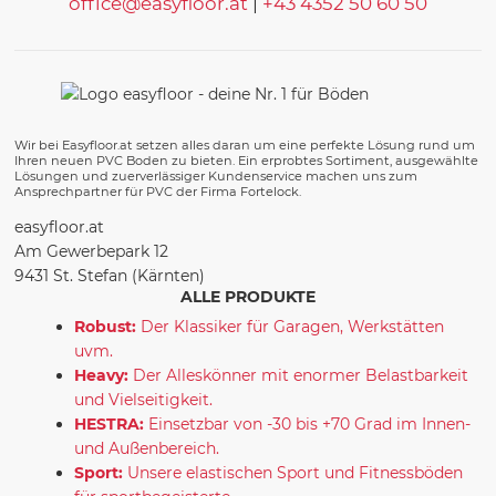
office@easyfloor.at
|
+43 4352 50 60 50
Wir bei Easyfloor.at setzen alles daran um eine perfekte Lösung rund um
Ihren neuen PVC Boden zu bieten. Ein erprobtes Sortiment, ausgewählte
Lösungen und zuerverlässiger Kundenservice machen uns zum
Ansprechpartner für PVC der Firma Fortelock.
easyfloor.at
Am Gewerbepark 12
9431 St. Stefan (Kärnten)
ALLE PRODUKTE
Robust:
Der Klassiker für Garagen, Werkstätten
uvm.
Heavy:
Der Alleskönner mit enormer Belastbarkeit
und Vielseitigkeit.
HESTRA:
Einsetzbar von -30 bis +70 Grad im Innen-
und Außenbereich.
Sport:
Unsere elastischen Sport und Fitnessböden