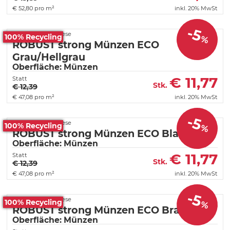
€
52,80 pro m²
inkl. 20% MwSt
-5
Fortelock PVC Fliese
100% Recycling
%
ROBUST strong Münzen ECO
Grau/Hellgrau
Oberfläche: Münzen
€
11,77
Statt
Stk.
€ 12,39
€
47,08 pro m²
inkl. 20% MwSt
-5
Fortelock PVC Fliese
100% Recycling
%
ROBUST strong Münzen ECO Blau
Oberfläche: Münzen
€
11,77
Statt
Stk.
€ 12,39
€
47,08 pro m²
inkl. 20% MwSt
-5
Fortelock PVC Fliese
100% Recycling
%
ROBUST strong Münzen ECO Braun
Oberfläche: Münzen