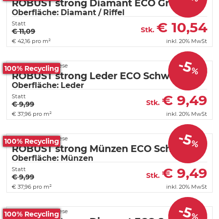
ROBUST strong Diamant ECO Graphit
Oberfläche: Diamant / Riffel
€
10,54
Statt
Stk.
€ 11,09
€
42,16 pro m²
inkl. 20% MwSt
-5
Fortelock PVC Fliese
100% Recycling
%
ROBUST strong Leder ECO Schwarz
Oberfläche: Leder
€
9,49
Statt
Stk.
€ 9,99
€
37,96 pro m²
inkl. 20% MwSt
-5
Fortelock PVC Fliese
100% Recycling
%
ROBUST strong Münzen ECO Schwarz
Oberfläche: Münzen
€
9,49
Statt
Stk.
€ 9,99
€
37,96 pro m²
inkl. 20% MwSt
-5
Fortelock PVC Fliese
100% Recycling
%