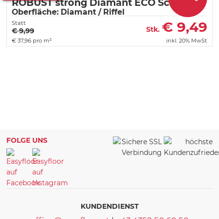
ROBUST strong Diamant ECO Schwarz
Oberfläche: Diamant / Riffel
€
9,49
Statt
Stk.
€ 9,99
€
37,96 pro m²
inkl. 20% MwSt
FOLGE UNS
KUNDENDIENST