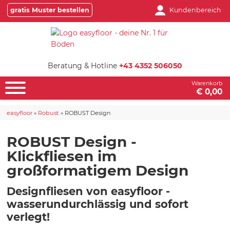
gratis Muster bestellen
Kundenbereich
Beratung & Hotline
+43 4352 506050
Warenkorb
€ 0,00
easyfloor
»
Robust
»
ROBUST Design
ROBUST Design -
Klickfliesen im
großformatigem Design
Designfliesen von easyfloor -
wasserundurchlässig und sofort
verlegt!