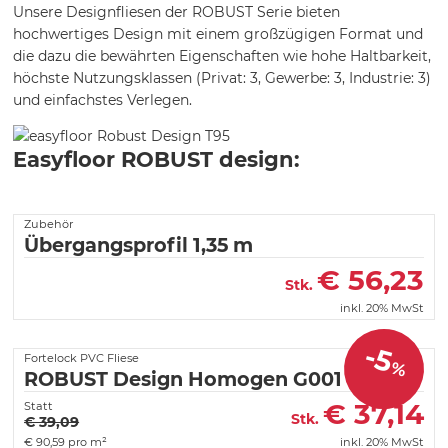
Unsere Designfliesen der ROBUST Serie bieten
hochwertiges Design mit einem großzügigen Format und
die dazu die bewährten Eigenschaften wie hohe Haltbarkeit,
höchste Nutzungsklassen (Privat: 3, Gewerbe: 3, Industrie: 3)
und einfachstes Verlegen.
Easyfloor ROBUST design:
Zubehör
Übergangsprofil 1,35 m
€
56,23
Stk.
inkl. 20% MwSt
-5
Fortelock PVC Fliese
%
ROBUST Design Homogen G001
€
37,14
Statt
Stk.
€ 39,09
€
90,59 pro m²
inkl. 20% MwSt