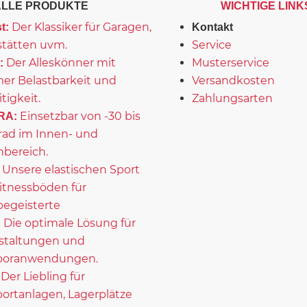
ALLE PRODUKTE
WICHTIGE LINK
Der Klassiker für Garagen,
t:
Kontakt
tätten uvm.
Service
Der Alleskönner mit
Musterservice
:
er Belastbarkeit und
Versandkosten
itigkeit.
Zahlungsarten
Einsetzbar von -30 bis
RA:
rad im Innen- und
bereich.
Unsere elastischen Sport
itnessböden für
begeisterte
Die optimale Lösung für
:
staltungen und
ooranwendungen.
Der Liebling für
portanlagen, Lagerplätze