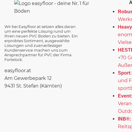
Robus
Werks
Wir bei Easyfloor.at setzen alles daran
Heavy
um eine perfekte Lösung rund um
enorm
Ihren neuen PVC Boden zu bieten. Ein
erprobtes Sortiment, ausgewählte
Vielse
Lösungen und zuerverlässiger
HEST
Kundenservice machen uns zum
Ansprechpartner für PVC der Firma
+70 G
Fortelock.
Außen
easyfloor.at
Sport:
Am Gewerbepark 12
und F
9431 St. Stefan (Kärnten)
sport
Event
Veran
Outd
INB®:
Reits