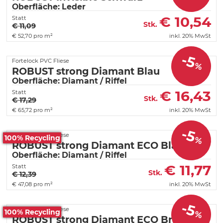
Oberfläche: Leder
€
10,54
Statt
Stk.
€ 11,09
€
52,70 pro m²
inkl. 20% MwSt
-5
Fortelock PVC Fliese
%
ROBUST strong Diamant Blau
Oberfläche: Diamant / Riffel
€
16,43
Statt
Stk.
€ 17,29
€
65,72 pro m²
inkl. 20% MwSt
-5
Fortelock PVC Fliese
100% Recycling
%
ROBUST strong Diamant ECO Blau
Oberfläche: Diamant / Riffel
€
11,77
Statt
Stk.
€ 12,39
€
47,08 pro m²
inkl. 20% MwSt
-5
Fortelock PVC Fliese
100% Recycling
%
ROBUST strong Diamant ECO Braun