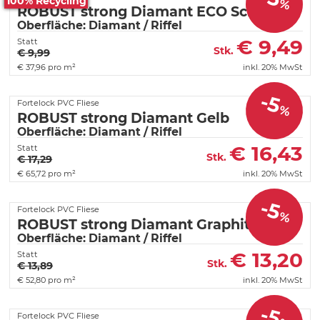
100% Recycling
%
ROBUST strong Diamant ECO Schwarz
Oberfläche: Diamant / Riffel
€
9,49
Statt
Stk.
€ 9,99
€
37,96 pro m²
inkl. 20% MwSt
-5
Fortelock PVC Fliese
%
ROBUST strong Diamant Gelb
Oberfläche: Diamant / Riffel
€
16,43
Statt
Stk.
€ 17,29
€
65,72 pro m²
inkl. 20% MwSt
-5
Fortelock PVC Fliese
%
ROBUST strong Diamant Graphit
Oberfläche: Diamant / Riffel
€
13,20
Statt
Stk.
€ 13,89
€
52,80 pro m²
inkl. 20% MwSt
-5
Fortelock PVC Fliese