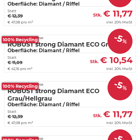
Oberfläche: Diamant / Riffel
€
11,77
Statt
Stk.
€ 12,39
€
47,08 pro m²
inkl. 20% MwSt
-5
Fortelock PVC Fliese
100% Recycling
%
ROBUST strong Diamant ECO Graphit
Oberfläche: Diamant / Riffel
€
10,54
Statt
Stk.
€ 11,09
€
42,16 pro m²
inkl. 20% MwSt
-5
Fortelock PVC Fliese
100% Recycling
%
ROBUST strong Diamant ECO
Grau/Hellgrau
Oberfläche: Diamant / Riffel
€
11,77
Statt
Stk.
€ 12,39
€
47,08 pro m²
inkl. 20% MwSt
-5
Fortelock PVC Fliese