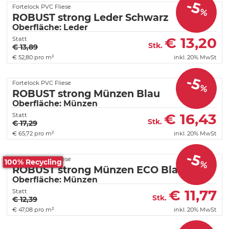
-5
Fortelock PVC Fliese
%
ROBUST strong Leder Schwarz
Oberfläche: Leder
€
13,20
Statt
Stk.
€ 13,89
€
52,80 pro m²
inkl. 20% MwSt
-5
Fortelock PVC Fliese
%
ROBUST strong Münzen Blau
Oberfläche: Münzen
€
16,43
Statt
Stk.
€ 17,29
€
65,72 pro m²
inkl. 20% MwSt
-5
Fortelock PVC Fliese
100% Recycling
%
ROBUST strong Münzen ECO Blau
Oberfläche: Münzen
€
11,77
Statt
Stk.
€ 12,39
€
47,08 pro m²
inkl. 20% MwSt