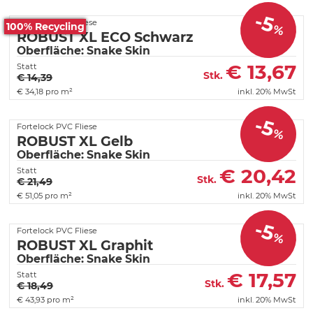
-5
Fortelock PVC Fliese
100% Recycling
%
ROBUST XL ECO Schwarz
Oberfläche: Snake Skin
€
13,67
Statt
Stk.
€ 14,39
€
34,18 pro m²
inkl. 20% MwSt
-5
Fortelock PVC Fliese
%
ROBUST XL Gelb
Oberfläche: Snake Skin
€
20,42
Statt
Stk.
€ 21,49
€
51,05 pro m²
inkl. 20% MwSt
-5
Fortelock PVC Fliese
%
ROBUST XL Graphit
Oberfläche: Snake Skin
€
17,57
Statt
Stk.
€ 18,49
€
43,93 pro m²
inkl. 20% MwSt