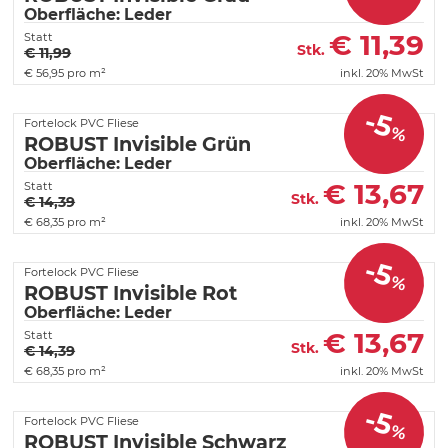
Oberfläche: Leder
€
11,39
Statt
Stk.
€ 11,99
€
56,95 pro m²
inkl. 20% MwSt
-5
Fortelock PVC Fliese
%
ROBUST Invisible Grün
Oberfläche: Leder
€
13,67
Statt
Stk.
€ 14,39
€
68,35 pro m²
inkl. 20% MwSt
-5
Fortelock PVC Fliese
%
ROBUST Invisible Rot
Oberfläche: Leder
€
13,67
Statt
Stk.
€ 14,39
€
68,35 pro m²
inkl. 20% MwSt
-5
Fortelock PVC Fliese
%
ROBUST Invisible Schwarz