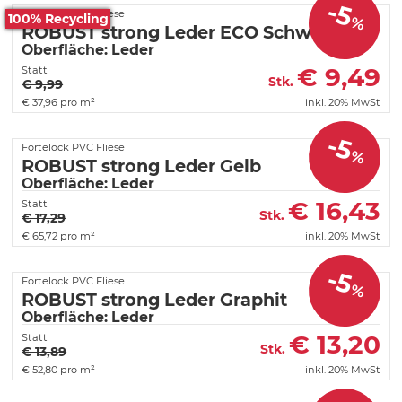
-5
Fortelock PVC Fliese
100% Recycling
%
ROBUST strong Leder ECO Schwarz
Oberfläche: Leder
€
9,49
Statt
Stk.
€ 9,99
€
37,96 pro m²
inkl. 20% MwSt
-5
Fortelock PVC Fliese
%
ROBUST strong Leder Gelb
Oberfläche: Leder
€
16,43
Statt
Stk.
€ 17,29
€
65,72 pro m²
inkl. 20% MwSt
-5
Fortelock PVC Fliese
%
ROBUST strong Leder Graphit
Oberfläche: Leder
€
13,20
Statt
Stk.
€ 13,89
€
52,80 pro m²
inkl. 20% MwSt