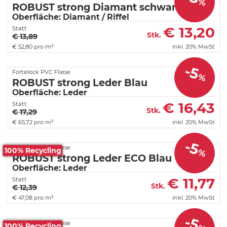
%
ROBUST strong Diamant schwarz
Oberfläche: Diamant / Riffel
€
13,20
Statt
Stk.
€ 13,89
€
52,80 pro m²
inkl. 20% MwSt
-5
Fortelock PVC Fliese
%
ROBUST strong Leder Blau
Oberfläche: Leder
€
16,43
Statt
Stk.
€ 17,29
€
65,72 pro m²
inkl. 20% MwSt
-5
Fortelock PVC Fliese
100% Recycling
%
ROBUST strong Leder ECO Blau
Oberfläche: Leder
€
11,77
Statt
Stk.
€ 12,39
€
47,08 pro m²
inkl. 20% MwSt
-5
Fortelock PVC Fliese
100% Recycling