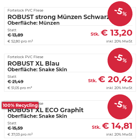
-5
Fortelock PVC Fliese
%
ROBUST strong Münzen Schwarz
Oberfläche: Münzen
€
13,20
Statt
Stk.
€ 13,89
€
52,80 pro m²
inkl. 20% MwSt
-5
Fortelock PVC Fliese
%
ROBUST XL Blau
Oberfläche: Snake Skin
€
20,42
Statt
Stk.
€ 21,49
€
51,05 pro m²
inkl. 20% MwSt
-5
Fortelock PVC Fliese
100% Recycling
%
ROBUST XL ECO Graphit
Oberfläche: Snake Skin
€
14,81
Statt
Stk.
€ 15,59
€
37,03 pro m²
inkl. 20% MwSt