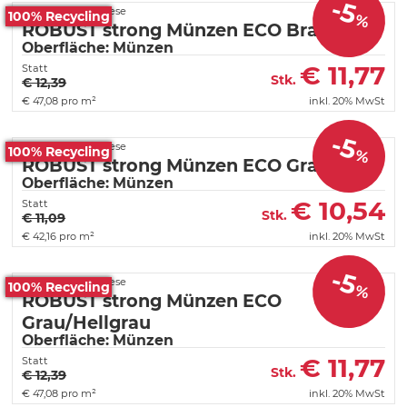
-5
Fortelock PVC Fliese
100% Recycling
%
ROBUST strong Münzen ECO Braun
Oberfläche: Münzen
€
11,77
Statt
Stk.
€ 12,39
€
47,08 pro m²
inkl. 20% MwSt
-5
Fortelock PVC Fliese
100% Recycling
%
ROBUST strong Münzen ECO Graphit
Oberfläche: Münzen
€
10,54
Statt
Stk.
€ 11,09
€
42,16 pro m²
inkl. 20% MwSt
-5
Fortelock PVC Fliese
100% Recycling
%
ROBUST strong Münzen ECO
Grau/Hellgrau
Oberfläche: Münzen
€
11,77
Statt
Stk.
€ 12,39
€
47,08 pro m²
inkl. 20% MwSt