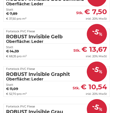
Oberfläche: Leder
€
7,50
Statt
Stk.
€ 7,89
€
37,50 pro m²
inkl. 20% MwSt
-5
Fortelock PVC Fliese
%
ROBUST Invisible Gelb
Oberfläche: Leder
€
13,67
Statt
Stk.
€ 14,39
€
68,35 pro m²
inkl. 20% MwSt
-5
Fortelock PVC Fliese
%
ROBUST Invisible Graphit
Oberfläche: Leder
€
10,54
Statt
Stk.
€ 11,09
€
52,70 pro m²
inkl. 20% MwSt
-5
Fortelock PVC Fliese
%
ROBUST Invisible Grau