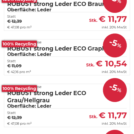
%
ROBUST strong Leder ECO Braun
Oberfläche: Leder
€
11,77
Statt
Stk.
€ 12,39
€
47,08 pro m²
inkl. 20% MwSt
-5
Fortelock PVC Fliese
100% Recycling
%
ROBUST strong Leder ECO Graphit
Oberfläche: Leder
€
10,54
Statt
Stk.
€ 11,09
€
42,16 pro m²
inkl. 20% MwSt
-5
Fortelock PVC Fliese
100% Recycling
%
ROBUST strong Leder ECO
Grau/Hellgrau
Oberfläche: Leder
€
11,77
Statt
Stk.
€ 12,39
€
47,08 pro m²
inkl. 20% MwSt