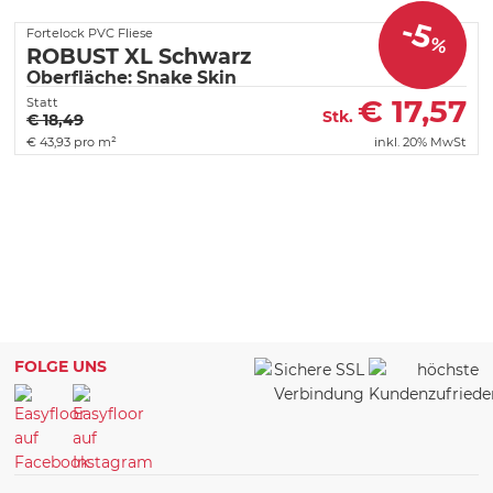
-5
Fortelock PVC Fliese
%
ROBUST XL Schwarz
Oberfläche: Snake Skin
€
17,57
Statt
Stk.
€ 18,49
€
43,93 pro m²
inkl. 20% MwSt
FOLGE UNS