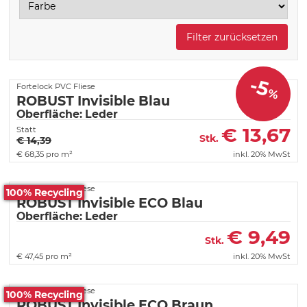
Filter zurücksetzen
-5
Fortelock PVC Fliese
%
ROBUST Invisible Blau
Oberfläche: Leder
€
13,67
Statt
Stk.
€ 14,39
€
68,35 pro m²
inkl. 20% MwSt
Fortelock PVC Fliese
100% Recycling
ROBUST Invisible ECO Blau
Oberfläche: Leder
€
9,49
Stk.
€
47,45 pro m²
inkl. 20% MwSt
Fortelock PVC Fliese
100% Recycling
ROBUST Invisible ECO Braun