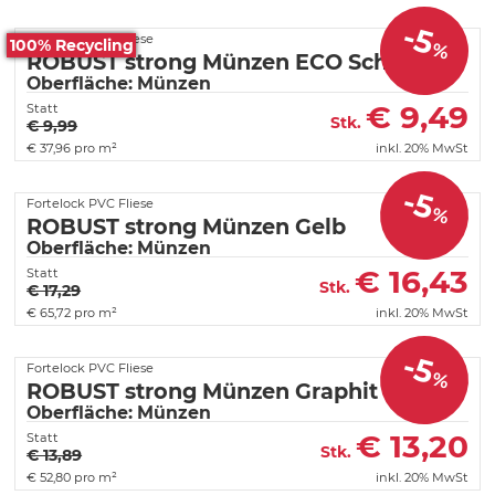
-5
Fortelock PVC Fliese
100% Recycling
%
ROBUST strong Münzen ECO Schwarz
Oberfläche: Münzen
€
9,49
Statt
Stk.
€ 9,99
€
37,96 pro m²
inkl. 20% MwSt
-5
Fortelock PVC Fliese
%
ROBUST strong Münzen Gelb
Oberfläche: Münzen
€
16,43
Statt
Stk.
€ 17,29
€
65,72 pro m²
inkl. 20% MwSt
-5
Fortelock PVC Fliese
%
ROBUST strong Münzen Graphit
Oberfläche: Münzen
€
13,20
Statt
Stk.
€ 13,89
€
52,80 pro m²
inkl. 20% MwSt