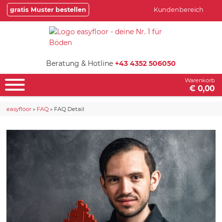
gratis Muster bestellen
Kundenbereich
Beratung & Hotline
+43 4352 506050
Warenkorb
€ 0,00
easyfloor
»
FAQ
»
FAQ Detail