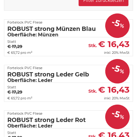
Filter zurücksetzen
-5
Fortelock PVC Fliese
%
ROBUST strong Münzen Blau
Oberfläche: Münzen
€
16,43
Statt
Stk.
€ 17,29
€
65,72 pro m²
inkl. 20% MwSt
-5
Fortelock PVC Fliese
%
ROBUST strong Leder Gelb
Oberfläche: Leder
€
16,43
Statt
Stk.
€ 17,29
€
65,72 pro m²
inkl. 20% MwSt
-5
Fortelock PVC Fliese
%
ROBUST strong Leder Rot
Oberfläche: Leder
€
16,43
Statt
Stk.