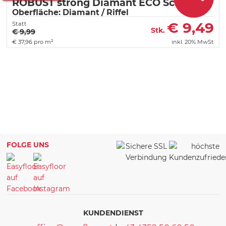
ROBUST strong Diamant ECO Schwarz
Oberfläche: Diamant / Riffel
€
9,49
Statt
Stk.
€ 9,99
€
37,96 pro m²
inkl. 20% MwSt
FOLGE UNS
KUNDENDIENST