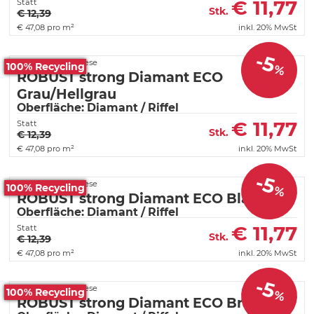
€
11,77
Statt
Stk.
€ 12,39
€
47,08 pro m²
inkl. 20% MwSt
-5
Fortelock PVC Fliese
100% Recycling
%
ROBUST strong Diamant ECO
Grau/Hellgrau
Oberfläche: Diamant / Riffel
€
11,77
Statt
Stk.
€ 12,39
€
47,08 pro m²
inkl. 20% MwSt
-5
Fortelock PVC Fliese
100% Recycling
%
ROBUST strong Diamant ECO Blau
Oberfläche: Diamant / Riffel
€
11,77
Statt
Stk.
€ 12,39
€
47,08 pro m²
inkl. 20% MwSt
-5
Fortelock PVC Fliese
100% Recycling
%
ROBUST strong Diamant ECO Braun