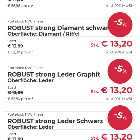
€
56,96 pro m²
inkl. 20% MwSt
-5
Fortelock PVC Fliese
%
ROBUST strong Diamant schwarz
Oberfläche: Diamant / Riffel
€
13,20
Statt
Stk.
€ 13,89
€
52,80 pro m²
inkl. 20% MwSt
-5
Fortelock PVC Fliese
%
ROBUST strong Leder Graphit
Oberfläche: Leder
€
13,20
Statt
Stk.
€ 13,89
€
52,80 pro m²
inkl. 20% MwSt
-5
Fortelock PVC Fliese
%
ROBUST strong Leder Schwarz
Oberfläche: Leder
€
13,20
Statt
Stk.
€ 13,89