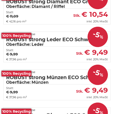
ROBUST strong Diamant ECO Graphit
Oberfläche: Diamant / Riffel
€
10,54
Statt
Stk.
€ 11,09
€
42,16 pro m²
inkl. 20% MwSt
-5
Fortelock PVC Fliese
100% Recycling
%
ROBUST strong Leder ECO Schwarz
Oberfläche: Leder
€
9,49
Statt
Stk.
€ 9,99
€
37,96 pro m²
inkl. 20% MwSt
-5
Fortelock PVC Fliese
100% Recycling
%
ROBUST strong Münzen ECO Schwarz
Oberfläche: Münzen
€
9,49
Statt
Stk.
€ 9,99
€
37,96 pro m²
inkl. 20% MwSt
-5
Fortelock PVC Fliese
100% Recycling
%