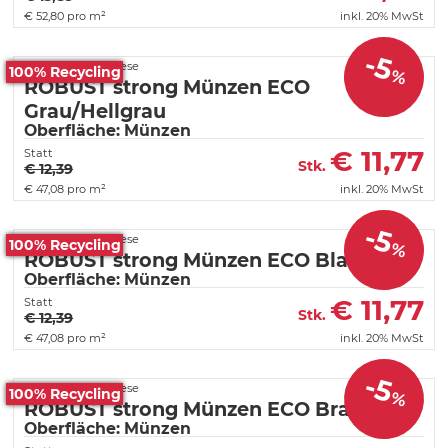
€
52,80 pro m²
inkl. 20% MwSt
-5
Fortelock PVC Fliese
100% Recycling
%
ROBUST strong Münzen ECO
Grau/Hellgrau
Oberfläche: Münzen
€
11,77
Statt
Stk.
€ 12,39
€
47,08 pro m²
inkl. 20% MwSt
-5
Fortelock PVC Fliese
100% Recycling
%
ROBUST strong Münzen ECO Blau
Oberfläche: Münzen
€
11,77
Statt
Stk.
€ 12,39
€
47,08 pro m²
inkl. 20% MwSt
-5
Fortelock PVC Fliese
100% Recycling
%
ROBUST strong Münzen ECO Braun
Oberfläche: Münzen