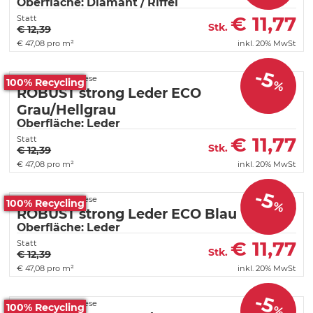
Oberfläche: Diamant / Riffel
€
11,77
Statt
Stk.
€ 12,39
€
47,08 pro m²
inkl. 20% MwSt
-5
Fortelock PVC Fliese
100% Recycling
%
ROBUST strong Leder ECO
Grau/Hellgrau
Oberfläche: Leder
€
11,77
Statt
Stk.
€ 12,39
€
47,08 pro m²
inkl. 20% MwSt
-5
Fortelock PVC Fliese
100% Recycling
%
ROBUST strong Leder ECO Blau
Oberfläche: Leder
€
11,77
Statt
Stk.
€ 12,39
€
47,08 pro m²
inkl. 20% MwSt
-5
Fortelock PVC Fliese
100% Recycling
%