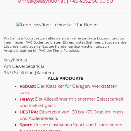
office@easyfloor.at
|
+43 4352 50 60 50
Wir bei Easyfloor.at setzen alles daran um eine perfekte Lösung rund um
Ihren neuen PVC Boden zu bieten. Ein erprobtes Sortiment, ausgewählte
Lösungen und zuerverlässiger Kundenservice machen uns zum
Ansprechpartner für PVC der Firma Fortelock.
easyfloor.at
Am Gewerbepark 12
9431 St. Stefan (Kärnten)
ALLE PRODUKTE
Robust:
Der Klassiker für Garagen, Werkstätten
uvm.
Heavy:
Der Alleskönner mit enormer Belastbarkeit
und Vielseitigkeit.
HESTRA:
Einsetzbar von -30 bis +70 Grad im Innen-
und Außenbereich.
Sport:
Unsere elastischen Sport und Fitnessböden